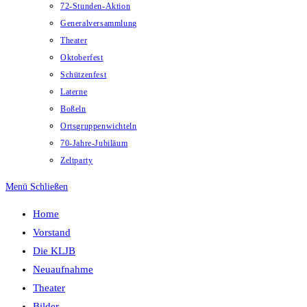
72-Stunden-Aktion
Generalversammlung
Theater
Oktoberfest
Schützenfest
Laterne
Boßeln
Ortsgruppenwichteln
70-Jahre-Jubiläum
Zeltparty
Menü
Schließen
Home
Vorstand
Die KLJB
Neuaufnahme
Theater
Bilder